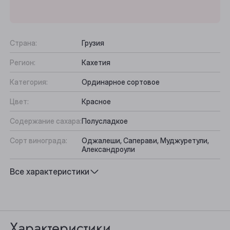
Страна:
Грузия
Регион:
Кахетия
Категория:
Ординарное сортовое
Цвет:
Красное
Содержание сахара:
Полусладкое
Сорт винограда:
Оджалеши, Саперави, Муджуретули,
Александроули
Выберите ваш город
Вкус:
Сладкий, Гармоничный
Все характеристики
Подходит к:
Фруктовый салат, Десерты, Рагу
Анжеро-Судженск
Барнаул
Характеристики