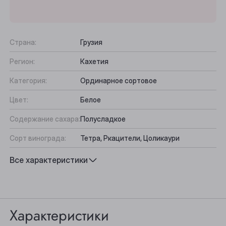
Страна:
Грузия
Регион:
Кахетия
Категория:
Ординарное сортовое
Цвет:
Белое
Содержание сахара:
Полусладкое
Сорт винограда:
Тетра, Ркацители, Цоликаури
Выберите ваш город
Вкус:
Лёгкий, Гармоничный
Все характеристики
Подходит к:
Десерты, Фрукты
Анжеро-Судженск
Барнаул
Характеристики
Белово