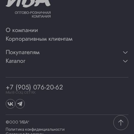
О компании
Корпоративным клиентам
Покупателям
Каталог
Контакты
Публикации
Вино
Способы оплаты
Игристые вина
Гарантии
Коньяк
+7 (905) 076-20-62
Программа лояльности
Виски
Винотеки
МЫ В СОЦ СЕТЯХ
Гастрономия
©ООО “ИВА”
Политика конфиденциальности