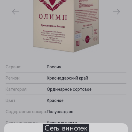
Страна:
Россия
Выберите ваш город
Регион:
Краснодарский край
Категория:
Ординарное сортовое
Анжеро-Судженск
Цвет:
Красное
Барнаул
Содержание сахара:
Полусладкое
Белово
Сорт винограда:
Красные сорта
Сеть винотек
Берёзовский