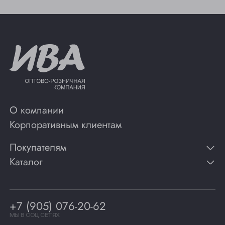
О компании
Корпоративным клиентам
Покупателям
Каталог
Контакты
Публикации
Вино
Способы оплаты
Игристые вина
Гарантии
Коньяк
+7 (905) 076-20-62
Программа лояльности
Виски
Винотеки
МЫ В СОЦ СЕТЯХ
Гастрономия