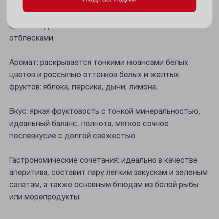
Новокузнецк
Новосибирск
Цвет: бледно-соломенный с зеленоватыми
отблесками.
Осинники
Аромат: раскрывается тонкими нюансами белых
Прокопьевск
цветов и россыпью оттенков белых и желтых
Томск
фруктов: яблока, персика, дыни, лимона.
Юрга
Вкус: яркая фруктовость с тонкой минеральностью,
идеальный баланс, полнота, мягкое сочное
послевкусие с долгой свежестью.
Гастрономические сочетания: идеально в качестве
аперитива, составит пару легким закускам и зеленым
салатам, а также основным блюдам из белой рыбы
или морепродукты.