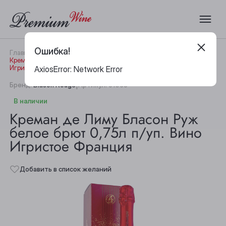
Ошибка!
Главная
Каталог
Шампанское
Креман де Лиму Бласон Руж белое брют 0,75л п/уп. Вино
Игристое Франция
AxiosError: Network Error
|
Бренд:
Blason Rouge
Артикул:
31068
В наличии
Креман де Лиму Бласон Руж
белое брют 0,75л п/уп. Вино
Игристое Франция
Добавить в список желаний