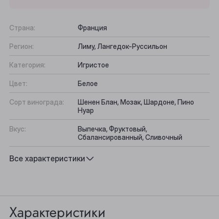
Страна:
Франция
Регион:
Лиму, Лангедок-Руссильон
Категория:
Игристое
Цвет:
Белое
Сорт винограда:
Шенен Блан, Мозак, Шардоне, Пино
Нуар
Вкус:
Выпечка, Фруктовый,
Сбалансированный, Сливочный
Выберите ваш город
Подходит к:
Морепродукты, Десерты, Выпечка,
Все характеристики
Фуа-гра, Закуски, Фрукты
Анжеро-Судженск
Барнаул
Характеристики
Белово