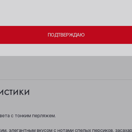
18+
Категория:
Игристое
Берёзовский
Новосибирск
Цвет:
Белое
ите свое совершеннолетие и согласие
на обработку личных 
Бийск
Осинники
Сорт винограда:
Белые сорта
ПОДТВЕРЖДАЮ
Кемерово
Прокопьевск
Вкус:
Персик, Свежий, И
Киселёвск
Томск
Подходит к:
Фрукты, Десерты,
Ленинск-Кузнецкий
Юрга
истики
цвета с тонким перляжем.
жим, элегантным вкусом с нотами спелых персиков, засаха