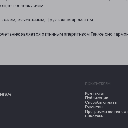
ующее послевкусием.
 тонким, изысканным, фруктовым ароматом.
очетания: является отличным аперитивом.Также оно гармо
ПОКУПАТЕЛЯМ
нтам
Контакты
Публикации
Способы оплаты
Гарантии
Программа лояльнос
Винотеки