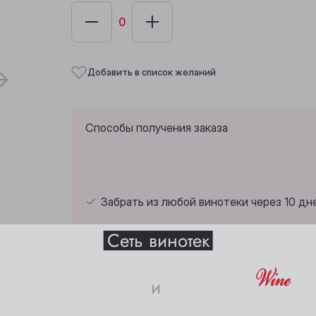
Добавить в список желаний
Способы получения заказа
Забрать из любой винотеки через 10 дн
Выберите ваш город
Сеть винотек
Анжеро-Судженск
Междуреченск
и
Барнаул
Мыски
Страна:
Франция
Белово
Новокузнецк