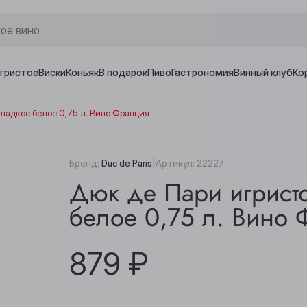
игристое
Виски
Коньяк
В подарок
Пиво
Гастрономия
Винный клуб
Ко
ладкое белое 0,75 л. Вино Франция
|
Бренд:
Duc de Paris
Артикул:
22227
Дюк де Пари игрист
белое 0,75 л. Вино
879 ₽