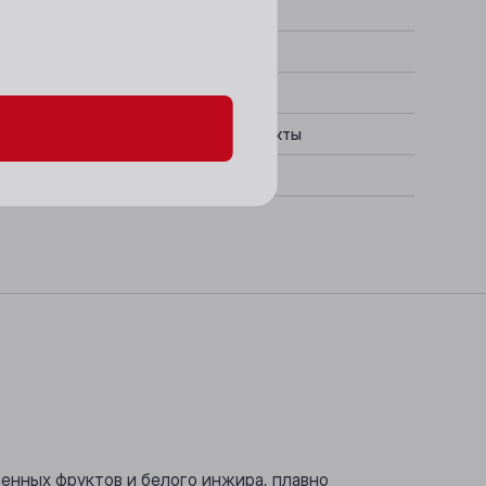
данных и файлов cookie
нжир, Элегантный, Засахаренные фрукты
 Мороженое, Аперитив
ренных фруктов и белого инжира, плавно