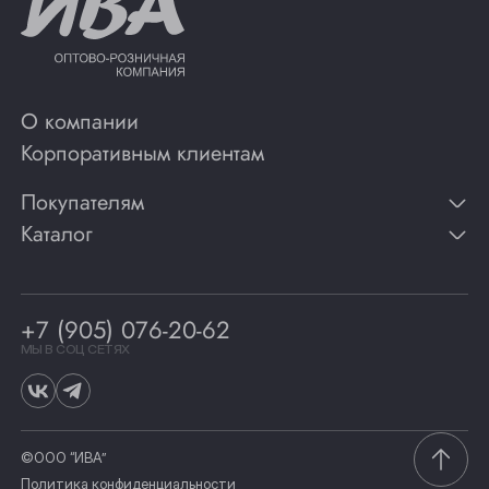
О компании
Корпоративным клиентам
Покупателям
Каталог
Контакты
Публикации
Вино
Способы оплаты
Игристые вина
Гарантии
Коньяк
+7 (905) 076-20-62
Программа лояльности
Виски
Винотеки
МЫ В СОЦ СЕТЯХ
Гастрономия
©ООО “ИВА”
Политика конфиденциальности