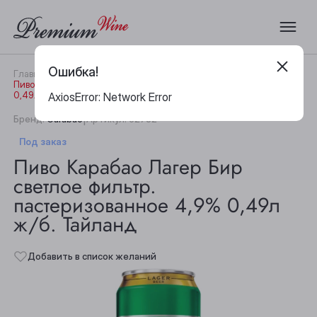
Ошибка!
Главная
Каталог
Пиво
Пиво Карабао Лагер Бир светлое фильтр. пастеризованное 4,9%
0,49л ж/б. Тайланд
AxiosError: Network Error
|
Бренд:
Carabao
Артикул:
32782
Под заказ
Пиво Карабао Лагер Бир
светлое фильтр.
пастеризованное 4,9% 0,49л
ж/б. Тайланд
Добавить в список желаний