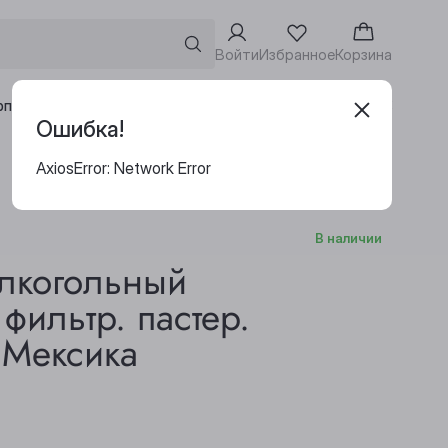
Войти
Избранное
Корзина
Адреса винотек
рпоративным клиентам
Ошибка!
AxiosError: Network Error
В наличии
алкогольный
фильтр. пастер.
 Мексика