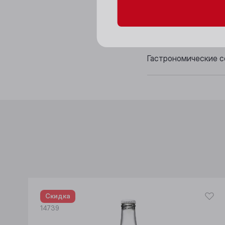
Вкус: тонкий, освеж
сладковатым после
Гастрономические с
Скидка
14739