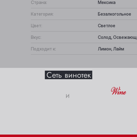
Страна:
Мексика
Категория:
Безалкогольное
Цвет:
Светлое
Вкус:
Солод, Освежающий
Подходит к:
Лимон, Лайм
Выберите ваш город
Сеть винотек
Анжеро-Судженск
Междуреченск
истики
и
Барнаул
Мыски
18+
Белово
Новокузнецк
истый с обильной белой пеной.
Берёзовский
Новосибирск
ите свое совершеннолетие и согласие
на обработку личных 
Бийск
Осинники
бный, с легкой растительной свежестью.