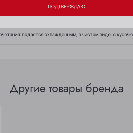
ПОДТВЕРЖДАЮ
Кемерово
Прокопьевск
ающий, сухой, легкий, мягкий, с нотками кукурузы, зерна, 
Киселёвск
Томск
вкусием.
Ленинск-Кузнецкий
Юрга
очетания: подается охлажденным, в чистом виде, с кусочк
Другие товары бренда