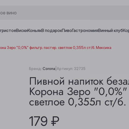
игристое
Виски
Коньяк
В подарок
Пиво
Гастрономия
Винный клуб
Ко
на Зеро "0,0%" фильтр. пастер. светлое 0,355л ст/б. Мексика
|
Бренд:
Corona
Артикул:
32735
Пивной напиток без
Корона Зеро "0,0%" 
светлое 0,355л ст/б.
179 ₽