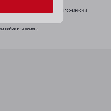
солода и лайма, приятной хмелевой горчинкой и
ом лайма или лимона.