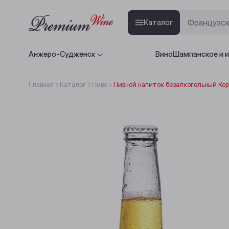
Каталог
Анжеро-Судженск
Вино
Шампанское и 
Главная
Каталог
Пиво
Пивной напиток безалкогольный Коро