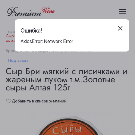
Ошибка!
Главная
Каталог
Гастрономия
Сыр Бри мягкий с лисичками и жареным луком т.м.Золотые
сыры Алтая 125г
AxiosError: Network Error
|
Бренд:
Золотые сыры Алтая
Артикул:
32705
Под заказ
Сыр Бри мягкий с лисичками и
жареным луком т.м.Золотые
сыры Алтая 125г
Добавить в список желаний